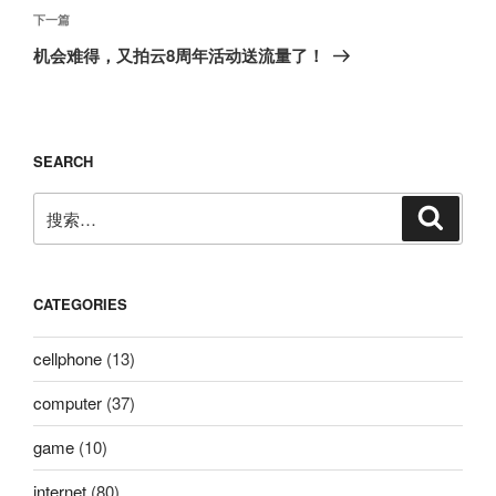
航
文
下
下一篇
章
一
机会难得，又拍云8周年活动送流量了！
篇
文
章
SEARCH
搜
搜
索
索：
CATEGORIES
cellphone
(13)
computer
(37)
game
(10)
internet
(80)