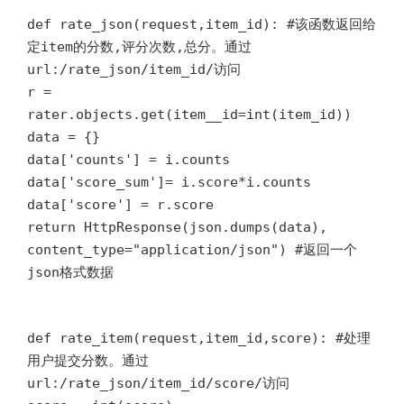
def rate_json(request,item_id): #该函数返回给
定item的分数,评分次数,总分。通过
url:/rate_json/item_id/访问
r =
rater.objects.get(item__id=int(item_id))
data = {}
data['counts'] = i.counts
data['score_sum']= i.score*i.counts
data['score'] = r.score
return HttpResponse(json.dumps(data),
content_type="application/json") #返回一个
json格式数据
def rate_item(request,item_id,score): #处理
用户提交分数。通过
url:/rate_json/item_id/score/访问