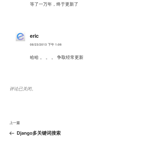
等了一万年，终于更新了
eric
08/23/2013 下午 1:06
哈哈 。 。 。 争取经常更新
评论已关闭。
文
上
上一篇
章
一
Django多关键词搜索
导
篇