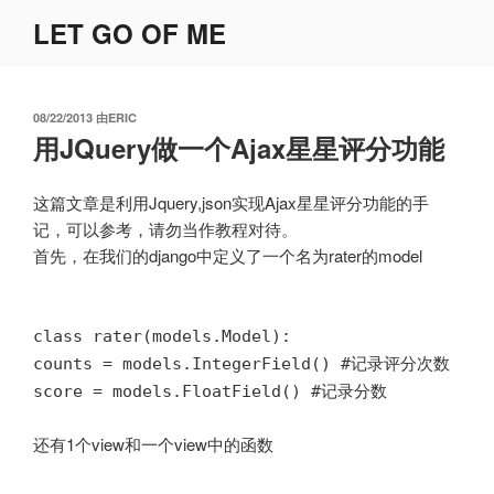
跳
LET GO OF ME
至
内
容
发
08/22/2013
由
ERIC
布
用JQuery做一个Ajax星星评分功能
于
这篇文章是利用Jquery,json实现Ajax星星评分功能的手
记，可以参考，请勿当作教程对待。
首先，在我们的django中定义了一个名为rater的model
class rater(models.Model):
counts = models.IntegerField() #记录评分次数
score = models.FloatField() #记录分数
还有1个view和一个view中的函数