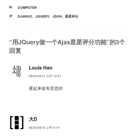
分
COMPUTER
类
标
DJANGO
、
JQUERY
、
JSON
、
星星评分
签
“用JQuery做一个Ajax星星评分功能”的3个
回复
Louis Han
08/23/2013 上午 12:31
看起来挺有意思的
大D
08/23/2013 上午 9:14