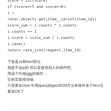
score = int(score)
if (score<=5 and score>=0):
i =
rater.objects.get(item__id=int(item_id))
score_sum = i.counts * i.counts
i.counts += 1
i.score = score_sum / i.counts
i.save()
return rate_json(request,item_id)
下面是Js和html部分。
我是不会js的 所以直接用别人的插件吧。
用这个叫做
raty
的插件，
它的页面很详细。
只需要在click:中用jquery的getJSON方法来操作各个html元
素就OK了