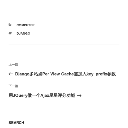
分
COMPUTER
类
标
DJANGO
签
文
上
上一篇
章
一
Django多站点Per View Cache需加入key_prefix参数
导
篇
航
文
下
下一篇
章
一
用JQuery做一个Ajax星星评分功能
篇
文
章
SEARCH