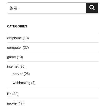
搜
搜
索
索：
CATEGORIES
cellphone
(13)
computer
(37)
game
(10)
internet
(80)
server
(26)
webhosting
(8)
life
(32)
movie
(17)