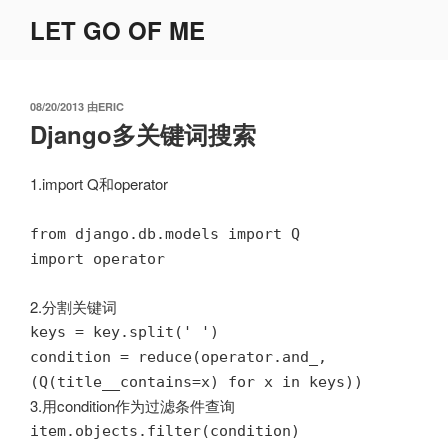
跳
LET GO OF ME
至
内
容
发
08/20/2013
由
ERIC
布
Django多关键词搜索
于
1.import Q和operator
from django.db.models import Q
import operator
2.分割关键词
keys = key.split(' ')
condition = reduce(operator.and_,
(Q(title__contains=x) for x in keys))
3.用condition作为过滤条件查询
item.objects.filter(condition)