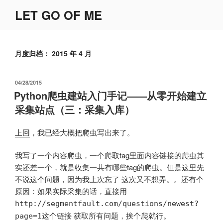
跳
LET GO OF ME
至
内
容
月度归档：
2015 年 4 月
发
04/28/2015
布
Python爬虫建站入门手记——从零开始建立
于
采集站点（三：采集入库）
上回
，我已经大概把爬虫写出来了。
我写了一个内容爬虫，一个爬取tag里面内容链接的爬虫其
实还差一个，就是收集一共有哪些tag的爬虫。但是这里先
不说这个问题，因为我上次忘了 这次又不想弄。。还有个
原因：如果实际采集的话，直接用
http://segmentfault.com/questions/newest?
这个链接 获取所有问题，挨个爬就行。
page=1