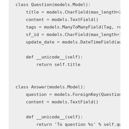
class
Question
(models.Model)
:
    title = models.CharField(max_length=
255
)
    content = models.TextField()

    tags = models.ManyToManyField(Tag, rela
    sf_id = models.CharField(max_length=
16
,
    update_date = models.DateTimeField(auto
def
__unicode__
(self)
:
return
 self.title

class
Answer
(models.Model)
:
    question = models.ForeignKey(Question, 
    content = models.TextField()

def
__unicode__
(self)
:
return
'To question %s'
 % self.ques