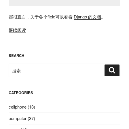
都很直白，关于各个field可以看看
Django 的文档
。
“Python
继续阅读
爬
虫
建
SEARCH
站
入
搜
搜
门
索
索：
手
记
——
CATEGORIES
从
零
cellphone
(13)
开
computer
(37)
始
建