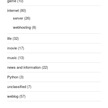
game
(10)
立
采
internet
(80)
集
server
(26)
站
点
webhosting
(8)
（三：
life
(32)
采
集
movie
(17)
入
库）”
music
(13)
news and information
(22)
Python
(3)
unclassified
(7)
weblog
(57)