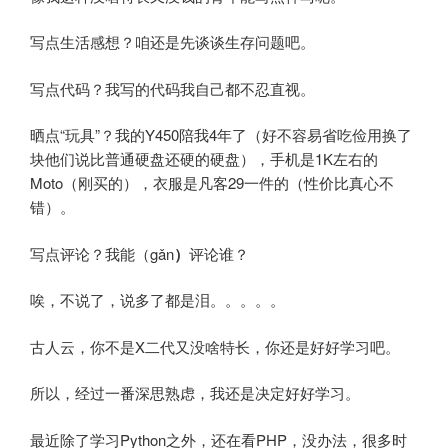
写点生活感想？咱还是先谈谈生存问题吧。
写点代码？我写的代码我自己都不忍直视。
晒点“玩具”？我的Y450陪我4年了（好不容易省吃俭用换了
块他们说比普通硬盘还硬的硬盘），手机是1K左右的
Moto（刚买的），衣服是凡客29一件的（性价比真心不
错）。
写点评论？我能（gǎn
）
评论谁？
唉，不说了，说多了都是泪。。。。。
古人云，你不是X二代又没啥特长，你还是好好学习吧。
所以，经过一番深思熟虑，我还是决定好好学习。
最近除了学习Python之外，还在看PHP，没办法，很多时