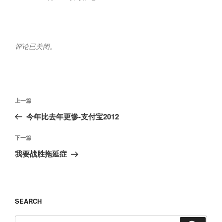
评论已关闭。
文
上
上一篇
章
一
今年比去年更惨-支付宝2012
导
篇
航
文
下
下一篇
章
一
我要战胜拖延症
篇
文
章
SEARCH
搜