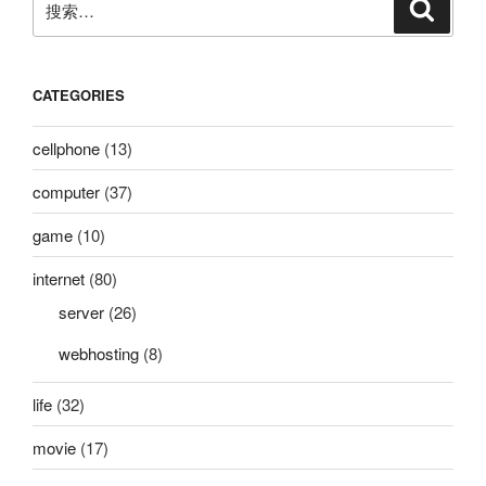
搜
索
索：
CATEGORIES
cellphone
(13)
computer
(37)
game
(10)
internet
(80)
server
(26)
webhosting
(8)
life
(32)
movie
(17)