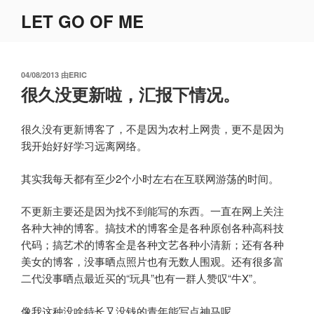
跳
LET GO OF ME
至
内
容
发
04/08/2013
由
ERIC
布
很久没更新啦，汇报下情况。
于
很久没有更新博客了，不是因为农村上网贵，更不是因为
我开始好好学习远离网络。
其实我每天都有至少2个小时左右在互联网游荡的时间。
不更新主要还是因为找不到能写的东西。一直在网上关注
各种大神的博客。搞技术的博客全是各种原创各种高科技
代码；搞艺术的博客全是各种文艺各种小清新；还有各种
美女的博客，没事晒点照片也有无数人围观。还有很多富
二代没事晒点最近买的“玩具”也有一群人赞叹“牛X”。
像我这种没啥特长又没钱的青年能写点神马呢。