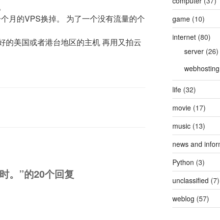
computer
(37)
。
一个月的VPS换掉。 为了一个没有流量的个
game
(10)
internet
(80)
好的美国或者港台地区的主机 再用又拍云
server
(26)
webhosting
life
(32)
movie
(17)
music
(13)
news and infor
Python
(3)
时。”的20个回复
unclassified
(7)
weblog
(57)