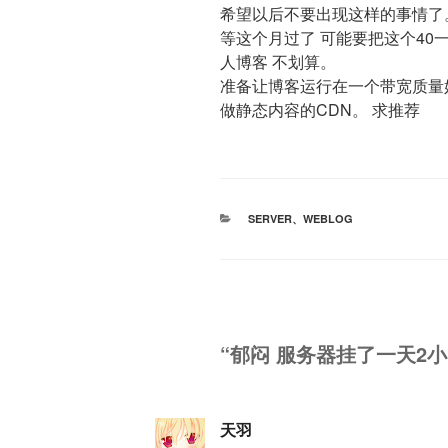
希望以后不要出现这样的事情了
等这个月过了 可能要把这个40
人博客 不划算。
准备让博客运行在一个带宽质量
做静态内容的CDN。 求推荐
分
SERVER
、
WEBLOG
类
“郁闷 服务器挂了一天2小
天羽