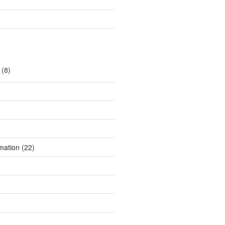
(8)
mation
(22)