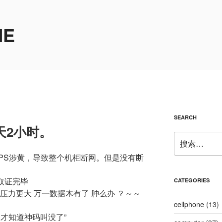
ME
SEARCH
天2小时。
搜
索：
个VPS涉黄，导致整个机柜断网。但是没有断
取证完毕
CATEGORIES
压力更大 万一数据木有了 肿么办 ？～～
cellphone
(13)
才知道神码叫没了”