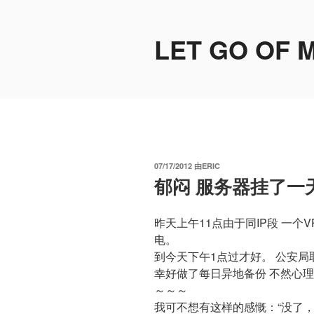
跳
至
LET GO OF 
内
容
发
07/17/2012
由
ERIC
布
郁闷 服务器挂了一
于
昨天上午11点由于同IP段 一
电。
到今天下午1点过才好。 公安局
幸好做了每日异地备份 不然心理
～～～
我可不想有这样的感慨：“没了，