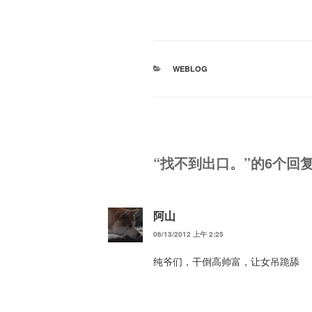
分
WEBLOG
类
“找不到出口。”的6个回
阿山
06/13/2012 上午 2:25
纯爷们，干倒高帅富，让女吊跪舔