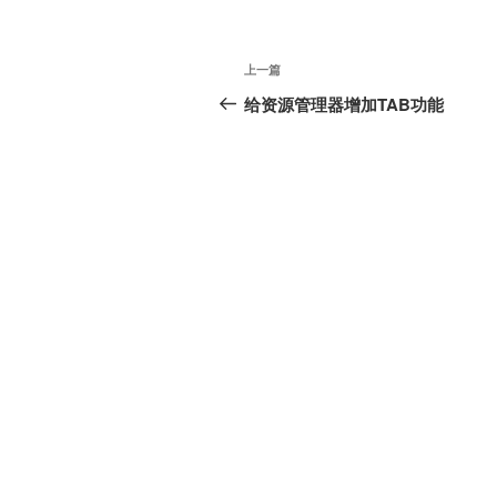
文
上
上一篇
章
一
给资源管理器增加TAB功能
篇
导
文
航
章