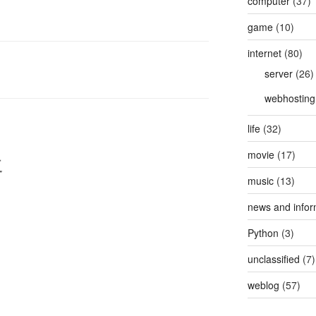
computer
(37)
game
(10)
internet
(80)
server
(26)
webhosting
life
(32)
movie
(17)
复
music
(13)
news and infor
Python
(3)
unclassified
(7)
weblog
(57)