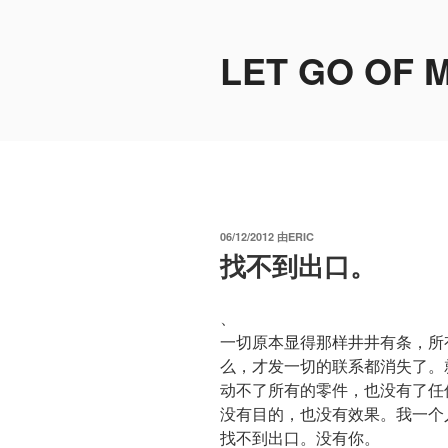
跳
至
LET GO OF 
内
容
发
06/12/2012
由
ERIC
布
找不到出口。
于
、
一切原本显得那样井井有条，所
么，才发一切的联系都消失了。
动不了所有的零件，也没有了任
没有目的，也没有效果。我一个
找不到出口。没有你。