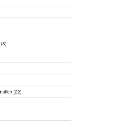
(8)
mation
(22)