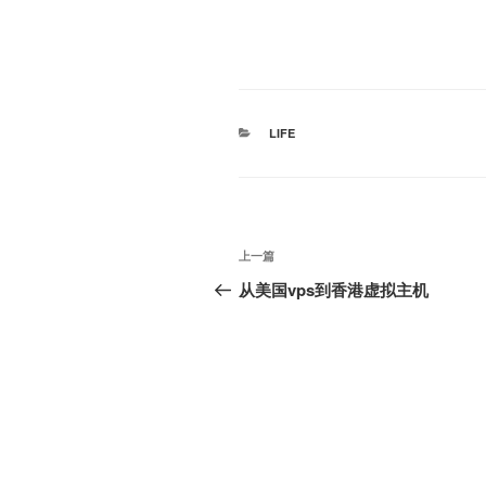
分
LIFE
类
文
上
上一篇
章
一
从美国vps到香港虚拟主机
篇
导
文
航
章