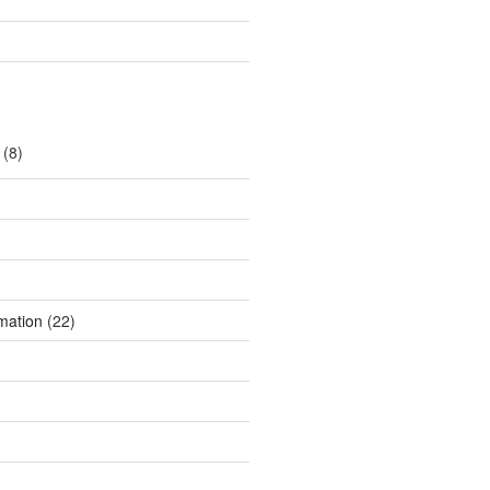
(8)
mation
(22)