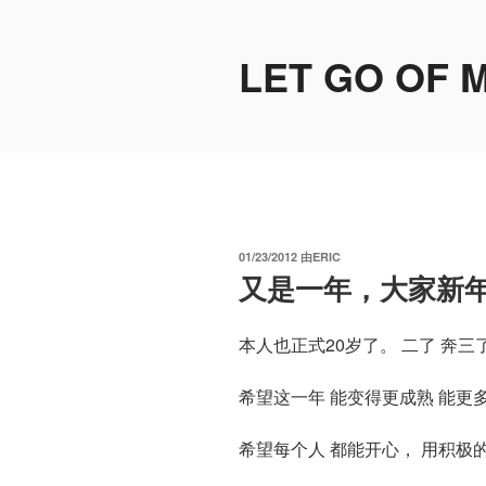
跳
至
LET GO OF 
内
容
发
01/23/2012
由
ERIC
布
又是一年，大家新
于
本人也正式20岁了。 二了 奔三
希望这一年 能变得更成熟 能更
希望每个人 都能开心， 用积极的心态