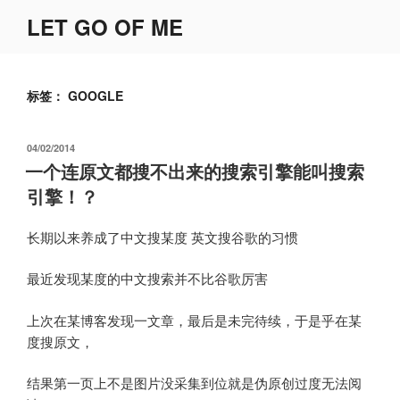
跳
LET GO OF ME
至
内
容
标签：
GOOGLE
发
04/02/2014
布
一个连原文都搜不出来的搜索引擎能叫搜索
于
引擎！？
长期以来养成了中文搜某度 英文搜谷歌的习惯
最近发现某度的中文搜索并不比谷歌厉害
上次在某博客发现一文章，最后是未完待续，于是乎在某
度搜原文，
结果第一页上不是图片没采集到位就是伪原创过度无法阅