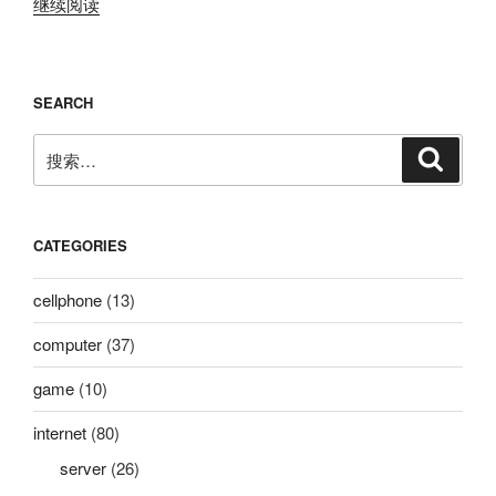
“《说
继续阅读
好
的
及
SEARCH
格
呢》-
搜
搜
女
索
索：
生
版-
献
CATEGORIES
给
热
cellphone
(13)
衷
computer
(37)
于
考
game
(10)
高
数
internet
(80)
的
server
(26)
各