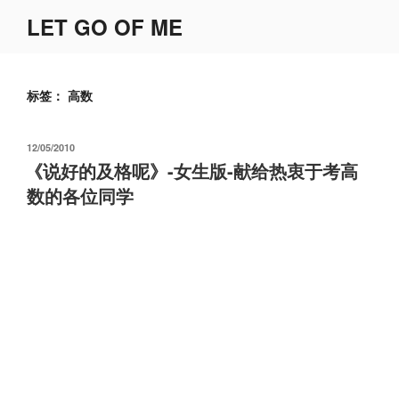
跳
LET GO OF ME
至
内
容
标签：
高数
发
12/05/2010
布
《说好的及格呢》-女生版-献给热衷于考高
于
数的各位同学