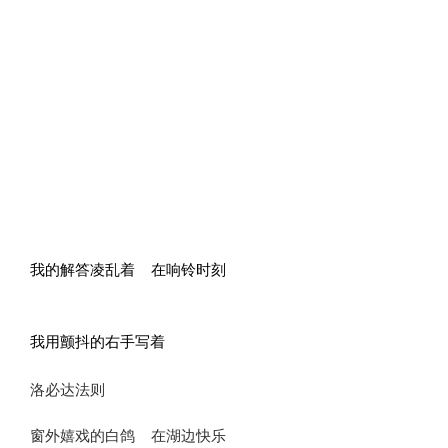
我的解答凌乱着 在响铃时刻
我用颤抖的右手写着
洛必达法则
窗外嬉戏的白鸽 在湖边快乐