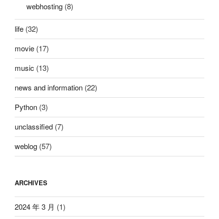
位
webhosting
(8)
同
life
(32)
学”
movie
(17)
music
(13)
news and information
(22)
Python
(3)
unclassified
(7)
weblog
(57)
ARCHIVES
2024 年 3 月
(1)