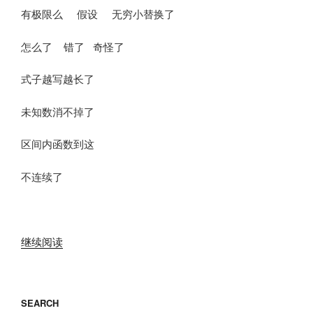
有极限么 假设 无穷小替换了
怎么了 错了 奇怪了
式子越写越长了
未知数消不掉了
区间内函数到这
不连续了
“《说
继续阅读
好
的
及
SEARCH
格