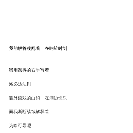
我的解答凌乱着 在响铃时刻
我用颤抖的右手写着
洛必达法则
窗外嬉戏的白鸽 在湖边快乐
而我断断续续解释着
为啥可导呢