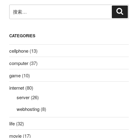
呢》-
搜
搜
女
索
索：
生
版-
献
CATEGORIES
给
热
cellphone
(13)
衷
computer
(37)
于
考
game
(10)
高
数
internet
(80)
的
server
(26)
各
位
webhosting
(8)
同
life
(32)
学”
movie
(17)