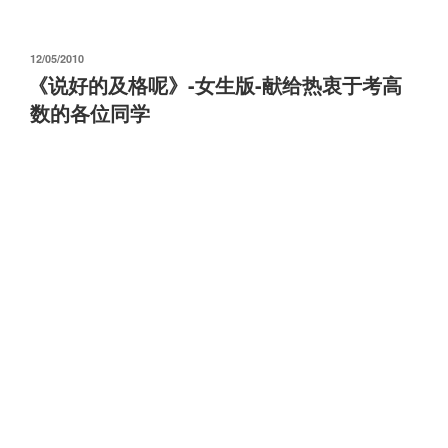
发
12/05/2010
布
《说好的及格呢》-女生版-献给热衷于考高
于
数的各位同学