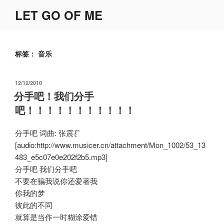
跳
LET GO OF ME
至
内
容
标签：
音乐
发
12/12/2010
布
分手吧！我们分手
于
吧！！！！！！！！！！！
分手吧 词曲: 张震岳
[audio:http://www.musicer.cn/attachment/Mon_1002/53_13
483_e5c07e0e202f2b5.mp3]
分手吧 我们分手吧
不要在骗我说你还爱著我
你我的梦
彼此的不同
就算是当作一时糊涂爱错