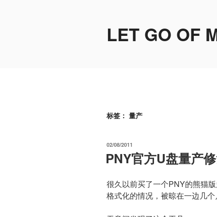
跳
至
LET GO OF 
内
容
标签：
量产
发
02/08/2011
布
PNY官方U盘量产
于
很久以前买了一个PNY的熊猫版
格式化的情况，被晾在一边几个