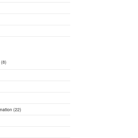
(8)
mation
(22)