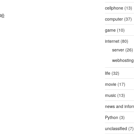
cellphone
(13)
哈哈
computer
(37)
game
(10)
internet
(80)
server
(26)
webhosting
life
(32)
movie
(17)
music
(13)
news and infor
Python
(3)
unclassified
(7)