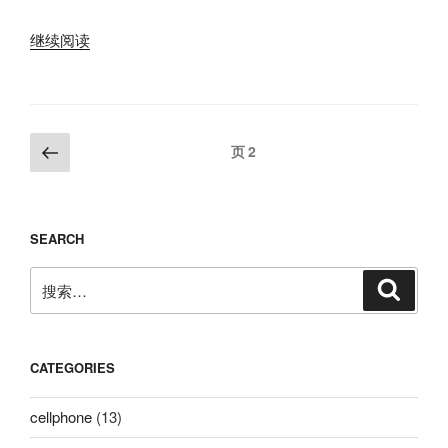
“《说
继续阅读
好
的
及
格
文
上
页
2
呢》-
一
章
女
页
分
生
页
版-
SEARCH
献
搜
给
搜
索
索：
热
衷
于
CATEGORIES
考
高
cellphone
(13)
数
的