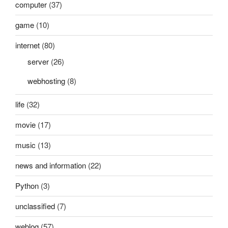
computer
(37)
各
位
game
(10)
同
internet
(80)
学”
server
(26)
webhosting
(8)
life
(32)
movie
(17)
music
(13)
news and information
(22)
Python
(3)
unclassified
(7)
weblog
(57)