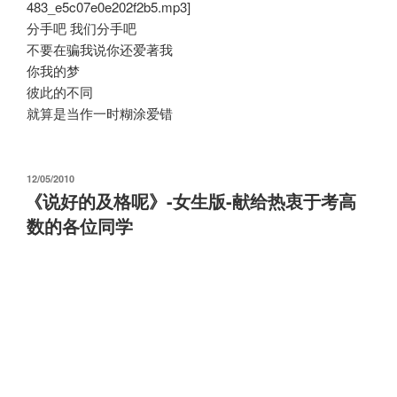
483_e5c07e0e202f2b5.mp3]
分手吧 我们分手吧
不要在骗我说你还爱著我
你我的梦
彼此的不同
就算是当作一时糊涂爱错
发
12/05/2010
布
《说好的及格呢》-女生版-献给热衷于考高
于
数的各位同学