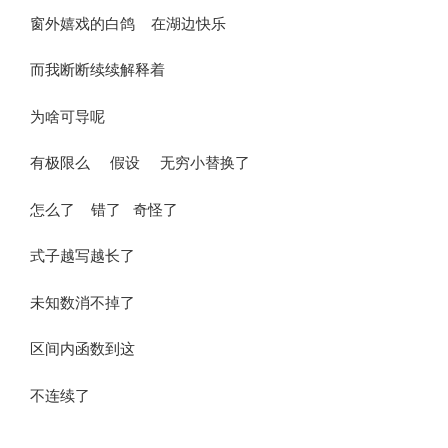
窗外嬉戏的白鸽 在湖边快乐
而我断断续续解释着
为啥可导呢
有极限么 假设 无穷小替换了
怎么了 错了 奇怪了
式子越写越长了
未知数消不掉了
区间内函数到这
不连续了