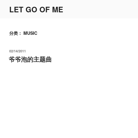
跳
LET GO OF ME
至
内
容
分类：
MUSIC
发
02/14/2011
布
爷爷泡的主题曲
于