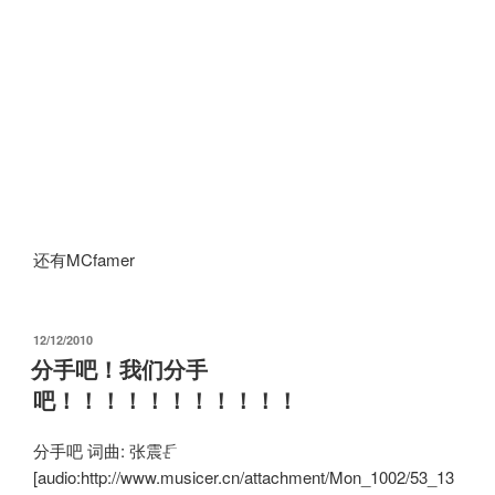
还有MCfamer
发
12/12/2010
布
分手吧！我们分手
于
吧！！！！！！！！！！！
分手吧 词曲: 张震岳
[audio:http://www.musicer.cn/attachment/Mon_1002/53_13